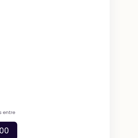
s entre
00