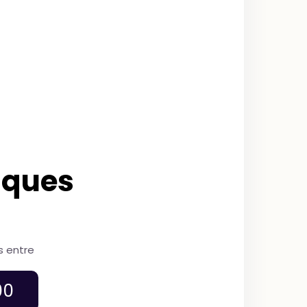
sques
s entre
00