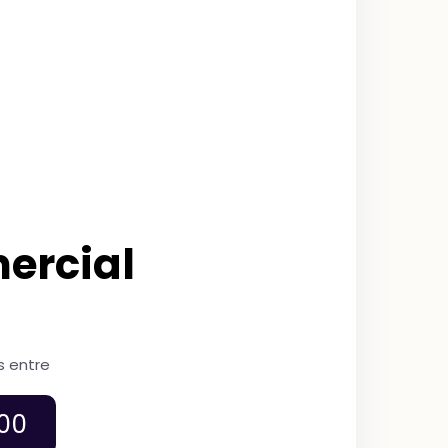
ercial
s entre
00